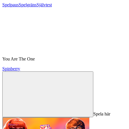
Spelpaus
Spelgräns
Självtest
You Are The One
Spinberry
Spela här