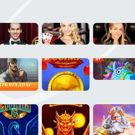
NY
NY
176 673,20 kr