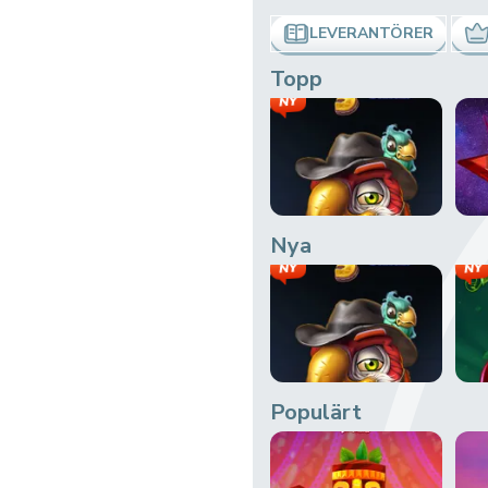
LEVERANTÖRER
Topp
NY
Nya
NY
NY
Populärt