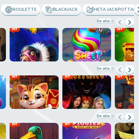
ROULETTE
BLACKJACK
HETA JACKPOTTAR
Se alla
NY
NY
Se alla
NY
NY
NY
Se alla
NY
NY