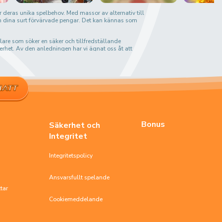
r deras unika spelbehov. Med massor av alternativ till
och dina surt förvärvade pengar. Det kan kännas som
lare som söker en säker och tillfredställande
kerhet. Av den anledningen har vi ägnat oss åt att
t gränssnitt som sätter scenen för en minnesvärd
ckande samlingen av onlinespel som vi har att
HATT
dsställande spelresa utan dess like. Men det är inte
la team av kundsupportagenter är fast beslutna att se
Bonus
Säkerhet och
Integritet
ar efter att göra din tid hos oss till något alldeles
Integritetspolicy
Ansvarsfullt spelande
ltid har tillgång till de senaste online casino spelen.
 är en storspelare eller en vanlig spelare har vi
tar
du ett brett spektrum av alternativ som håller dig
Cookiemeddelande
nsla för funktionerna och spelet innan du börjar spela