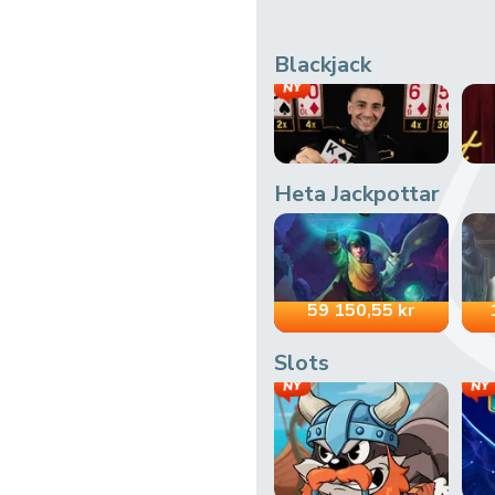
Blackjack
NY
Heta Jackpottar
59 150,55 kr
Slots
NY
NY