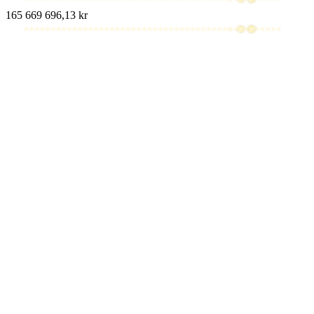
165 669 696,13 kr