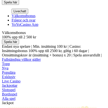
Spela här
Livechatt
Välkomstbonus
Frågor och svar
YoYoCasino App
Välkomstbonus
100% upp till 2 500 kr
Spela här
Endast nya spelare | Min. insättning 100 kr | Casino:
Insättningsbonus 100% upp till 2500 kr, giltig i 60 dagar |
Omsättningskrav är (insättning + bonus) x 20 | Spela ansvarsfullt |
Fullständiga villkor gäller
Topp
Nya
Populära
Exklusiv
Live Casino
Jackpottar
Slotsspel
Bordsspel
Alla spel
Jackpot