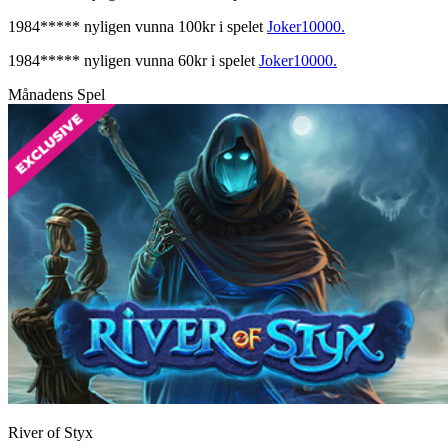
1984***** nyligen vunna 100kr i spelet
Joker10000.
1984***** nyligen vunna 60kr i spelet
Joker10000.
Månadens Spel
River of Styx