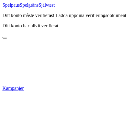
Spelpaus
Spelgräns
Självtest
Ditt konto måste verifieras!
Ladda upp
dina verifieringsdokument
Ditt konto har blivit verifierat
Kampanjer