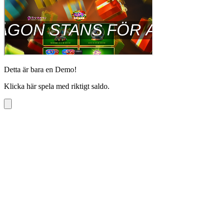
Detta är bara en Demo!
Klicka här
spela med riktigt saldo.