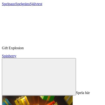
Spelpaus
Spelgräns
Självtest
Gift Explosion
Spinberry
Spela här