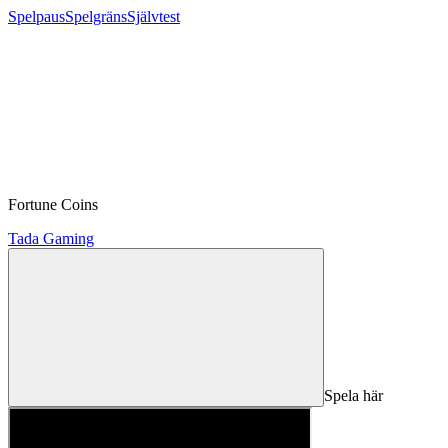
Spelpaus
Spelgräns
Självtest
Fortune Coins
Tada Gaming
Spela här